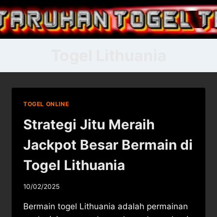
Skip
to
content
Togel Lithuania
TOGEL ONLINE
Strategi Jitu Meraih
Jackpot Besar Bermain di
Togel Lithuania
10/02/2025
Bermain togel Lithuania adalah permainan