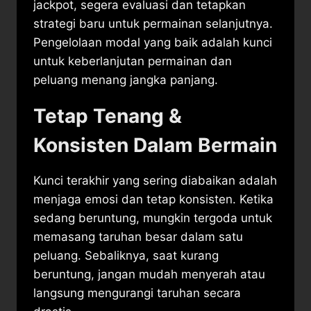
jackpot, segera evaluasi dan tetapkan
strategi baru untuk permainan selanjutnya.
Pengelolaan modal yang baik adalah kunci
untuk keberlanjutan permainan dan
peluang menang jangka panjang.
Tetap Tenang &
Konsisten Dalam Bermain
Kunci terakhir yang sering diabaikan adalah
menjaga emosi dan tetap konsisten. Ketika
sedang beruntung, mungkin tergoda untuk
memasang taruhan besar dalam satu
peluang. Sebaliknya, saat kurang
beruntung, jangan mudah menyerah atau
langsung mengurangi taruhan secara