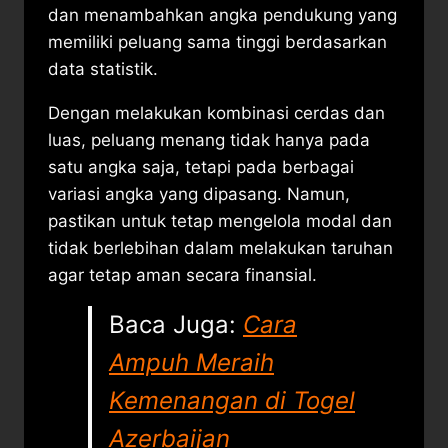
dan menambahkan angka pendukung yang
memiliki peluang sama tinggi berdasarkan
data statistik.
Dengan melakukan kombinasi cerdas dan
luas, peluang menang tidak hanya pada
satu angka saja, tetapi pada berbagai
variasi angka yang dipasang. Namun,
pastikan untuk tetap mengelola modal dan
tidak berlebihan dalam melakukan taruhan
agar tetap aman secara finansial.
Baca Juga:
Cara
Ampuh Meraih
Kemenangan di Togel
Azerbaijan