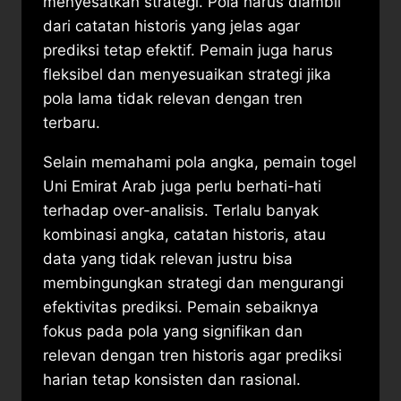
menyesatkan strategi. Pola harus diambil
dari catatan historis yang jelas agar
prediksi tetap efektif. Pemain juga harus
fleksibel dan menyesuaikan strategi jika
pola lama tidak relevan dengan tren
terbaru.
Selain memahami pola angka, pemain togel
Uni Emirat Arab juga perlu berhati-hati
terhadap over-analisis. Terlalu banyak
kombinasi angka, catatan historis, atau
data yang tidak relevan justru bisa
membingungkan strategi dan mengurangi
efektivitas prediksi. Pemain sebaiknya
fokus pada pola yang signifikan dan
relevan dengan tren historis agar prediksi
harian tetap konsisten dan rasional.