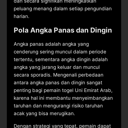
dan secara signifikan meningkatkan
peluang menang dalam setiap pengundian
harian.
Pola Angka Panas dan Dingin
Angka panas adalah angka yang
cenderung sering muncul dalam periode
tertentu, sementara angka dingin adalah
angka yang jarang keluar dan muncul
secara sporadis. Mengenali perbedaan
antara angka panas dan dingin sangat
penting bagi pemain togel Uni Emirat Arab,
karena hal ini membantu menyeimbangkan
taruhan dan mengurangi risiko taruhan
acak yang bisa merugikan.
Dengan strategi yang tepat, pemain dapat