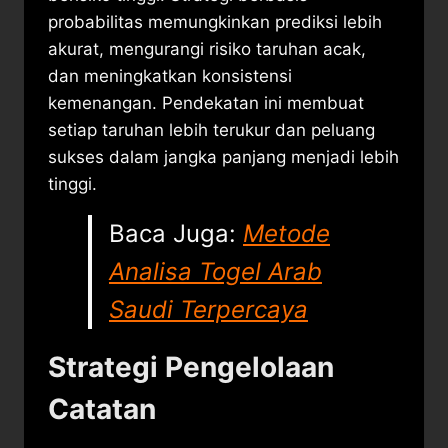
probabilitas memungkinkan prediksi lebih
akurat, mengurangi risiko taruhan acak,
dan meningkatkan konsistensi
kemenangan. Pendekatan ini membuat
setiap taruhan lebih terukur dan peluang
sukses dalam jangka panjang menjadi lebih
tinggi.
Baca Juga:
Metode
Analisa Togel Arab
Saudi Terpercaya
Strategi Pengelolaan
Catatan