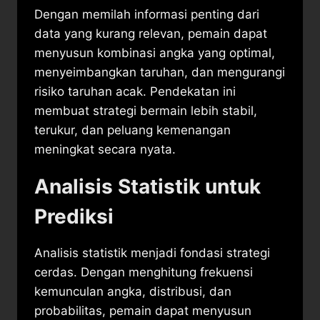
Dengan memilah informasi penting dari
data yang kurang relevan, pemain dapat
menyusun kombinasi angka yang optimal,
menyeimbangkan taruhan, dan mengurangi
risiko taruhan acak. Pendekatan ini
membuat strategi bermain lebih stabil,
terukur, dan peluang kemenangan
meningkat secara nyata.
Analisis Statistik untuk
Prediksi
Analisis statistik menjadi fondasi strategi
cerdas. Dengan menghitung frekuensi
kemunculan angka, distribusi, dan
probabilitas, pemain dapat menyusun