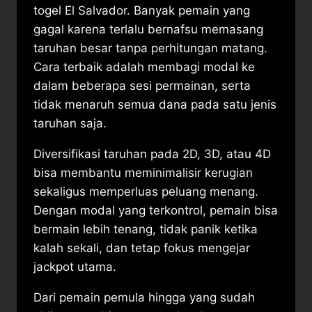
togel El Salvador. Banyak pemain yang
gagal karena terlalu bernafsu memasang
taruhan besar tanpa perhitungan matang.
Cara terbaik adalah membagi modal ke
dalam beberapa sesi permainan, serta
tidak menaruh semua dana pada satu jenis
taruhan saja.
Diversifikasi taruhan pada 2D, 3D, atau 4D
bisa membantu meminimalisir kerugian
sekaligus memperluas peluang menang.
Dengan modal yang terkontrol, pemain bisa
bermain lebih tenang, tidak panik ketika
kalah sekali, dan tetap fokus mengejar
jackpot utama.
Dari pemain pemula hingga yang sudah