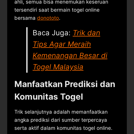
ahli, semua bisa menemukan keseruan
tersendiri saat bermain togel online
bersama
donototo
.
Baca Juga:
Trik dan
Tips Agar Meraih
Kemenangan Besar di
Togel Malaysia
Manfaatkan Prediksi dan
Komunitas Togel
Trik selanjutnya adalah memanfaatkan
angka prediksi dari sumber terpercaya
serta aktif dalam komunitas togel online.