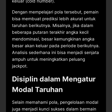
keluar (cold number).
Dengan mempelajari pola tersebut, pemain
bisa membuat prediksi lebih akurat untuk
taruhan berikutnya. Misalnya, jika dalam
beberapa putaran terakhir angka kecil
mendominasi, besar kemungkinan angka
besar akan keluar pada periode berikutnya.
Analisis sederhana ini bisa menjadi senjata
ampuh untuk meningkatkan peluang
jackpot.
Disiplin dalam Mengatur
Modal Taruhan
Selain memahami pola, pengelolaan modal
juga menjadi kunci sukses dalam bermain