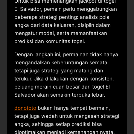
Untuk bisa memenangkan jackpot di togel
El Salvador, pemain perlu menggabungkan
beberapa strategi penting: analisis pola
angka dari data keluaran, disiplin dalam
mengatur modal, serta memanfaatkan
prediksi dan komunitas togel.
Dengan langkah ini, permainan tidak hanya
mengandalkan keberuntungan semata,
tetapi juga strategi yang matang dan
terukur. Jika dilakukan dengan konsisten,
peluang meraih cuan besar dari togel El
Salvador akan semakin terbuka lebar.
donototo
bukan hanya tempat bermain,
tetapi juga wadah untuk mengasah strategi
angka, sehingga setiap prediksi bisa
dioptimalkan menjadi kemenangan nyata.