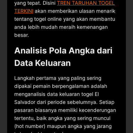
yang tepat. Disini
TREN TARUHAN TOGEL
TERKINI
akan memberikan ulasan menarik
tentang togel online yang akan membantu
anda lebih mudah meraih kemenangan
besar.
Analisis Pola Angka dari
Data Keluaran
Langkah pertama yang paling sering
dipakai pemain berpengalaman adalah
menganalisis data keluaran togel El
Salvador dari periode sebelumnya. Setiap
pasaran biasanya memiliki kecenderungan
tertentu, baik angka yang sering muncul
(hot number) maupun angka yang jarang