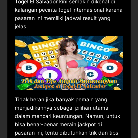
Togel El Salvador kini semakin dikenal di
kalangan pecinta togel internasional karena
pasaran ini memiliki jadwal result yang
jelas.
Tidak heran jika banyak pemain yang
menjadikannya sebagai pilihan utama
dalam mencari keuntungan. Namun, untuk
bisa benar-benar meraih jackpot di
pasaran ini, tentu dibutuhkan trik dan tips