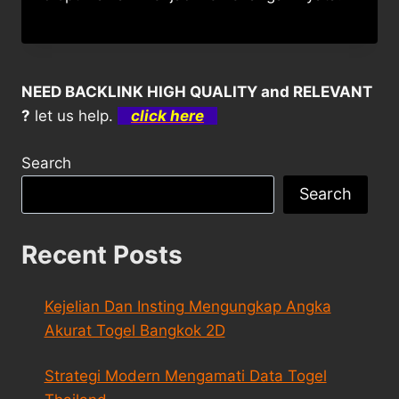
NEED BACKLINK HIGH QUALITY and RELEVANT
?
let us help.
click here
Search
Search
Recent Posts
Kejelian Dan Insting Mengungkap Angka
Akurat Togel Bangkok 2D
Strategi Modern Mengamati Data Togel