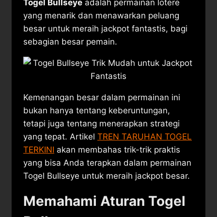
Togel Bullseye
adalah permainan lotere
yang menarik dan menawarkan peluang
besar untuk meraih jackpot fantastis, bagi
sebagian besar pemain.
Kemenangan besar dalam permainan ini
bukan hanya tentang keberuntungan,
tetapi juga tentang menerapkan strategi
yang tepat. Artikel
TREN TARUHAN TOGEL
TERKINI
akan membahas trik-trik praktis
yang bisa Anda terapkan dalam permainan
Togel Bullseye untuk meraih jackpot besar.
Memahami Aturan Togel