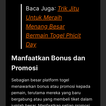
Baca Juga
:
Trik Jitu
Untuk Meraih
Menang Besar
Bermain Togel Phicit
Day
Manfaatkan Bonus dan
Promosi
Sebagian besar platform togel
menawarkan bonus atau promosi kepada
pemain, terutama mereka yang baru
bergabung atau yang membeli tiket dalam
jumlah besar. Manfaatkan setiap promosi