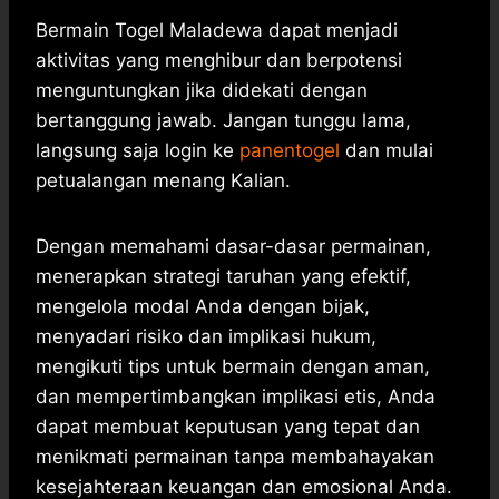
​Bermain Togel Maladewa dapat menjadi
aktivitas yang menghibur dan berpotensi
menguntungkan jika didekati dengan
bertanggung jawab​. Jangan tunggu lama,
langsung saja login ke
panentogel
dan mulai
petualangan menang Kalian.
Dengan memahami dasar-dasar permainan,
menerapkan strategi taruhan yang efektif,
mengelola modal Anda dengan bijak,
menyadari risiko dan implikasi hukum,
mengikuti tips untuk bermain dengan aman,
dan mempertimbangkan implikasi etis, Anda
dapat membuat keputusan yang tepat dan
menikmati permainan tanpa membahayakan
kesejahteraan keuangan dan emosional Anda.