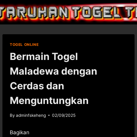
Skip
to
content
TOGEL ONLINE
Bermain Togel
Maladewa dengan
Cerdas dan
Menguntungkan
By
adminfskeheng
02/09/2025
Bagikan