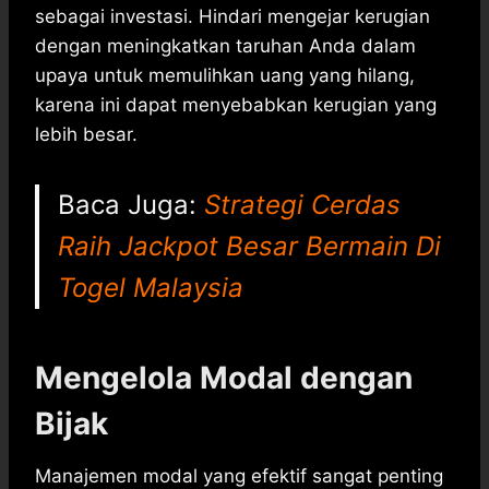
sebagai investasi. Hindari mengejar kerugian
dengan meningkatkan taruhan Anda dalam
upaya untuk memulihkan uang yang hilang,
karena ini dapat menyebabkan kerugian yang
lebih besar.
Baca Juga:
Strategi Cerdas
Raih Jackpot Besar Bermain Di
Togel Malaysia
Mengelola Modal dengan
Bijak
Manajemen modal yang efektif sangat penting