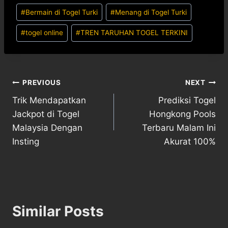
Post
#
Bermain di Togel Turki
#
Menang di Togel Turki
Tags:
#
togel online
#
TREN TARUHAN TOGEL TERKINI
Post
PREVIOUS
NEXT
Trik Mendapatkan
Prediksi Togel
navigation
Jackpot di Togel
Hongkong Pools
Malaysia Dengan
Terbaru Malam Ini
Insting
Akurat 100%
Similar Posts