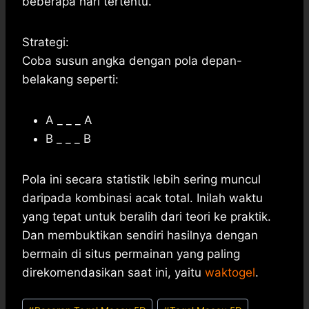
beberapa hari tertentu.
Strategi:
Coba susun angka dengan pola depan-
belakang seperti:
A _ _ _ A
B _ _ _ B
Pola ini secara statistik lebih sering muncul
daripada kombinasi acak total.
Inilah waktu
yang tepat untuk beralih dari teori ke praktik.
Dan membuktikan sendiri hasilnya dengan
bermain di situs permainan yang paling
direkomendasikan saat ini, yaitu
waktogel
.
Post