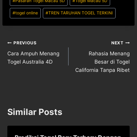
#
Pasaran Togel Macau 5D
#
Togel Macau 5D
Tags:
#
togel online
#
TREN TARUHAN TOGEL TERKINI
Post
PREVIOUS
NEXT
Cara Ampuh Menang
Rahasia Menang
navigation
Togel Australia 4D
Besar di Togel
California Tanpa Ribet
Similar Posts