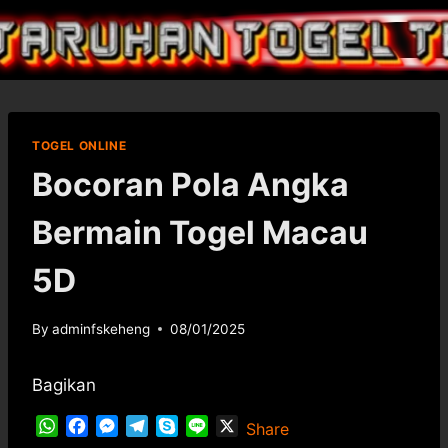
Skip
to
content
TOGEL ONLINE
Bocoran Pola Angka
Bermain Togel Macau
5D
By
adminfskeheng
08/01/2025
Bagikan
W
F
M
T
S
L
X
Share