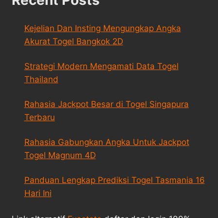
Recent Posts
Kejelian Dan Insting Mengungkap Angka
Akurat Togel Bangkok 2D
Strategi Modern Mengamati Data Togel
Thailand
Rahasia Jackpot Besar di Togel Singapura
Terbaru
Rahasia Gabungkan Angka Untuk Jackpot
Togel Magnum 4D
Panduan Lengkap Prediksi Togel Tasmania 16
Hari Ini