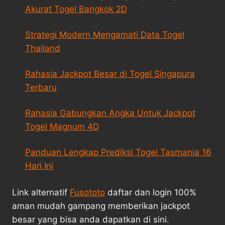
Akurat Togel Bangkok 2D
Strategi Modern Mengamati Data Togel
Thailand
Rahasia Jackpot Besar di Togel Singapura
Terbaru
Rahasia Gabungkan Angka Untuk Jackpot
Togel Magnum 4D
Panduan Lengkap Prediksi Togel Tasmania 16
Hari Ini
Link alternatif
Fusototo
daftar dan login 100%
aman mudah gampang memberikan jackpot
besar yang bisa anda dapatkan di sini.