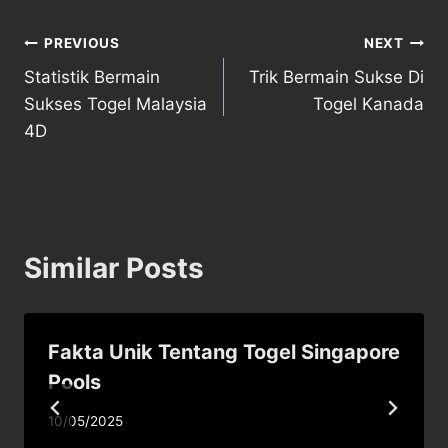
Post
PREVIOUS
NEXT
Statistik Bermain
Trik Bermain Sukse Di
navigation
Sukses Togel Malaysia
Togel Kanada
4D
Similar Posts
Fakta Unik Tentang Togel Singapore
Pools
10/05/2025