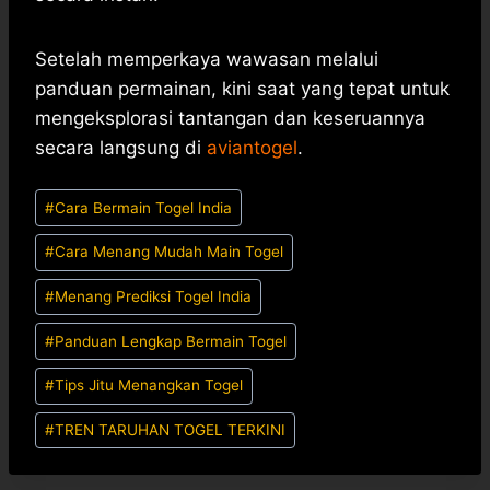
Setelah memperkaya wawasan melalui
panduan permainan, kini saat yang tepat untuk
mengeksplorasi tantangan dan keseruannya
secara langsung di
aviantogel
.
Post
#
Cara Bermain Togel India
Tags:
#
Cara Menang Mudah Main Togel
#
Menang Prediksi Togel India
#
Panduan Lengkap Bermain Togel
#
Tips Jitu Menangkan Togel
#
TREN TARUHAN TOGEL TERKINI