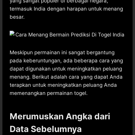
yang sangat populer di berbagai negara,
s
b
e
g
e
termasuk India dengan harapan untuk menang
A
o
n
r
besar.
p
o
g
a
p
k
e
m
r
Meskipun permainan ini sangat bergantung
pada keberuntungan, ada beberapa cara yang
dapat digunakan untuk meningkatkan peluang
menang. Berikut adalah cara yang dapat Anda
terapkan untuk meningkatkan peluang Anda
memenangkan permainan togel.
Merumuskan Angka dari
Data Sebelumnya