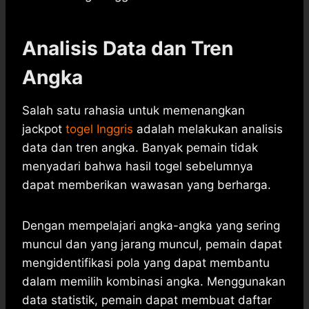
Analisis Data dan Tren
Angka
Salah satu rahasia untuk memenangkan
jackpot
togel Inggris
adalah melakukan analisis
data dan tren angka. Banyak pemain tidak
menyadari bahwa hasil togel sebelumnya
dapat memberikan wawasan yang berharga.
Dengan mempelajari angka-angka yang sering
muncul dan yang jarang muncul, pemain dapat
mengidentifikasi pola yang dapat membantu
dalam memilih kombinasi angka.
Menggunakan
data statistik, pemain dapat membuat daftar