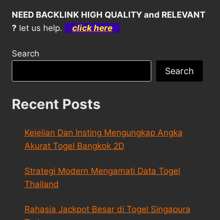
NEED BACKLINK HIGH QUALITY and RELEVANT
?
let us help.
click here
Search
Search
Recent Posts
Kejelian Dan Insting Mengungkap Angka
Akurat Togel Bangkok 2D
Strategi Modern Mengamati Data Togel
Thailand
Rahasia Jackpot Besar di Togel Singapura