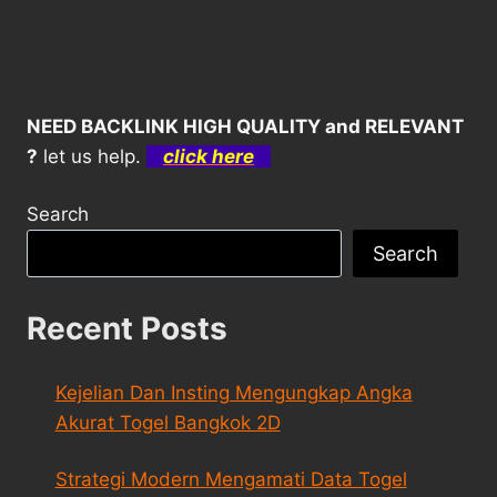
NEED BACKLINK HIGH QUALITY and RELEVANT
?
let us help.
click here
Search
Search
Recent Posts
Kejelian Dan Insting Mengungkap Angka
Akurat Togel Bangkok 2D
Strategi Modern Mengamati Data Togel