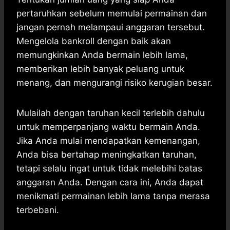
pertaruhkan sebelum memulai permainan dan
jangan pernah melampaui anggaran tersebut.
Mengelola bankroll dengan baik akan
memungkinkan Anda bermain lebih lama,
memberikan lebih banyak peluang untuk
menang, dan mengurangi risiko kerugian besar.
Mulailah dengan taruhan kecil terlebih dahulu
untuk memperpanjang waktu bermain Anda.
Jika Anda mulai mendapatkan kemenangan,
Anda bisa bertahap meningkatkan taruhan,
tetapi selalu ingat untuk tidak melebihi batas
anggaran Anda. Dengan cara ini, Anda dapat
menikmati permainan lebih lama tanpa merasa
terbebani.