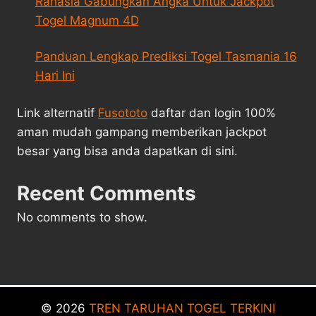
Rahasia Gabungkan Angka Untuk Jackpot
Togel Magnum 4D
Panduan Lengkap Prediksi Togel Tasmania 16
Hari Ini
Link alternatif
Fusototo
daftar dan login 100%
aman mudah gampang memberikan jackpot
besar yang bisa anda dapatkan di sini.
Recent Comments
No comments to show.
© 2026
TREN TARUHAN TOGEL TERKINI