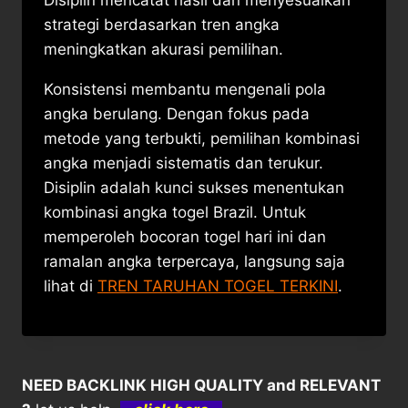
Disiplin mencatat hasil dan menyesuaikan
strategi berdasarkan tren angka
meningkatkan akurasi pemilihan.
Konsistensi membantu mengenali pola
angka berulang. Dengan fokus pada
metode yang terbukti, pemilihan kombinasi
angka menjadi sistematis dan terukur.
Disiplin adalah kunci sukses menentukan
kombinasi angka togel Brazil. Untuk
memperoleh bocoran togel hari ini dan
ramalan angka terpercaya, langsung saja
lihat di
TREN TARUHAN TOGEL TERKINI
.
NEED BACKLINK HIGH QUALITY and RELEVANT