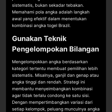
sistematis, bukan sekadar tebakan.
Memahami pola angka adalah langkah
awal yang efektif dalam menentukan
kombinasi angka togel Brazil.
Gunakan Teknik
Pengelompokan Bilangan
Mengelompokkan angka berdasarkan
kategori tertentu membuat pemilihan lebih
sistematis. Misalnya, ganjil dan genap atau
angka tinggi dan rendah. Strategi ini
membantu menyeimbangkan kombinasi
agar tidak terlalu condong ke satu sisi.
Dengan mempertimbangkan variasi dari
setiap kelompok, peluang munculnya angka