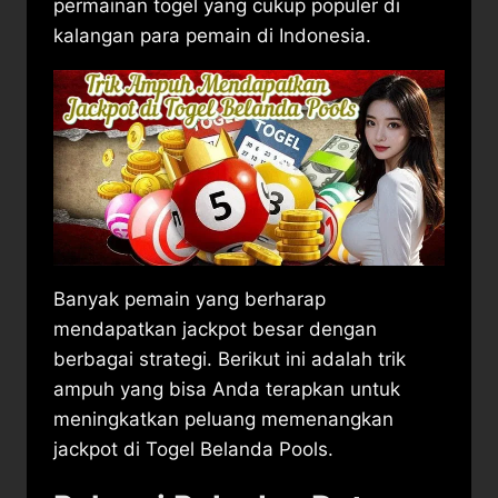
permainan togel yang cukup populer di
kalangan para pemain di Indonesia.
Banyak pemain yang berharap
mendapatkan jackpot besar dengan
berbagai strategi. Berikut ini adalah trik
ampuh yang bisa Anda terapkan untuk
meningkatkan peluang memenangkan
jackpot di Togel Belanda Pools.