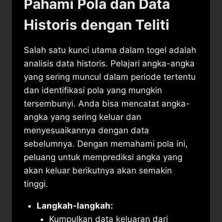
Pahami Pola dan Data
Historis dengan Teliti
Salah satu kunci utama dalam togel adalah
analisis data historis. Pelajari angka-angka
yang sering muncul dalam periode tertentu
dan identifikasi pola yang mungkin
tersembunyi. Anda bisa mencatat angka-
angka yang sering keluar dan
menyesuaikannya dengan data
sebelumnya. Dengan memahami pola ini,
peluang untuk memprediksi angka yang
akan keluar berikutnya akan semakin
tinggi.
Langkah-langkah:
Kumpulkan data keluaran dari