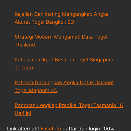
Kejelian Dan Insting Mengungkap Angka
Akurat Togel Bangkok 2D
Strategi Modern Mengamati Data Togel
Thailand
Rahasia Jackpot Besar di Togel Singapura
Terbaru
Rahasia Gabungkan Angka Untuk Jackpot
Togel Magnum 4D
Panduan Lengkap Prediksi Togel Tasmania 16
Hari Ini
Link alternatif
Fusototo
daftar dan login 100%