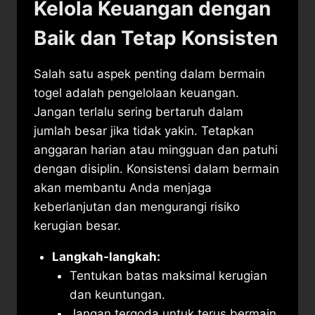
Kelola Keuangan dengan
Baik dan Tetap Konsisten
Salah satu aspek penting dalam bermain
togel adalah pengelolaan keuangan.
Jangan terlalu sering bertaruh dalam
jumlah besar jika tidak yakin. Tetapkan
anggaran harian atau mingguan dan patuhi
dengan disiplin. Konsistensi dalam bermain
akan membantu Anda menjaga
keberlanjutan dan mengurangi risiko
kerugian besar.
Langkah-langkah:
Tentukan batas maksimal kerugian
dan keuntungan.
Jangan tergoda untuk terus bermain