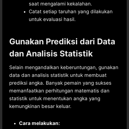
saat mengalami kekalahan.
Catat setiap taruhan yang dilakukan
untuk evaluasi hasil.
Gunakan Prediksi dari Data
dan Analisis Statistik
Selain mengandalkan keberuntungan, gunakan
data dan analisis statistik untuk membuat
prediksi angka. Banyak pemain yang sukses
memanfaatkan perhitungan matematis dan
statistik untuk menentukan angka yang
kemungkinan besar keluar.
Cara melakukan: