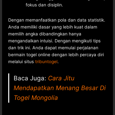
fokus dan disiplin.
Dengan memanfaatkan pola dan data statistik.
Anda memiliki dasar yang lebih kuat dalam
memilih angka dibandingkan hanya
mengandalkan intuisi. Dengan mengikuti tips
dan trik ini. Anda dapat memulai perjalanan
bermain togel online dengan lebih percaya diri
melalui situs
tribuntogel
.
Baca Juga:
Cara Jitu
Mendapatkan Menang Besar Di
Togel Mongolia