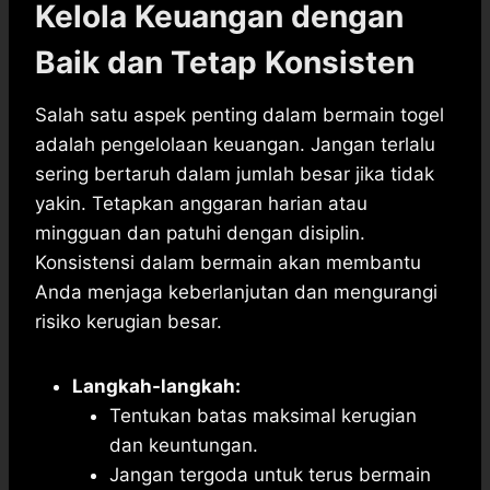
Kelola Keuangan dengan
Baik dan Tetap Konsisten
Salah satu aspek penting dalam bermain togel
adalah pengelolaan keuangan. Jangan terlalu
sering bertaruh dalam jumlah besar jika tidak
yakin. Tetapkan anggaran harian atau
mingguan dan patuhi dengan disiplin.
Konsistensi dalam bermain akan membantu
Anda menjaga keberlanjutan dan mengurangi
risiko kerugian besar.
Langkah-langkah:
Tentukan batas maksimal kerugian
dan keuntungan.
Jangan tergoda untuk terus bermain