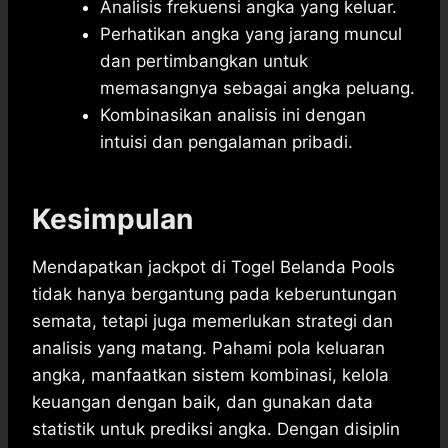
Analisis frekuensi angka yang keluar.
Perhatikan angka yang jarang muncul
dan pertimbangkan untuk
memasangnya sebagai angka peluang.
Kombinasikan analisis ini dengan
intuisi dan pengalaman pribadi.
Kesimpulan
Mendapatkan jackpot di Togel Belanda Pools
tidak hanya bergantung pada keberuntungan
semata, tetapi juga memerlukan strategi dan
analisis yang matang. Pahami pola keluaran
angka, manfaatkan sistem kombinasi, kelola
keuangan dengan baik, dan gunakan data
statistik untuk prediksi angka. Dengan disiplin