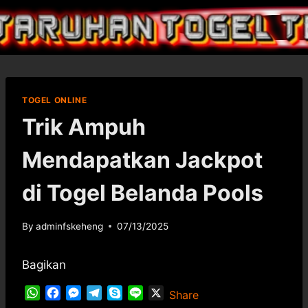
Skip
to
content
TOGEL ONLINE
Trik Ampuh
Mendapatkan Jackpot
di Togel Belanda Pools
By
adminfskeheng
07/13/2025
Bagikan
W
F
M
T
S
L
X
Share