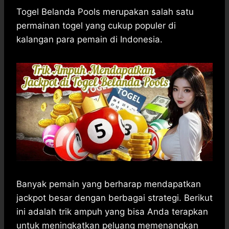
h
a
e
e
k
i
a
c
s
l
y
n
Togel Belanda Pools merupakan salah satu
t
e
s
e
p
e
permainan togel yang cukup populer di
s
b
e
g
e
kalangan para pemain di Indonesia.
A
o
n
r
p
o
g
a
p
k
e
m
r
Banyak pemain yang berharap mendapatkan
jackpot besar dengan berbagai strategi. Berikut
ini adalah trik ampuh yang bisa Anda terapkan
untuk meningkatkan peluang memenangkan