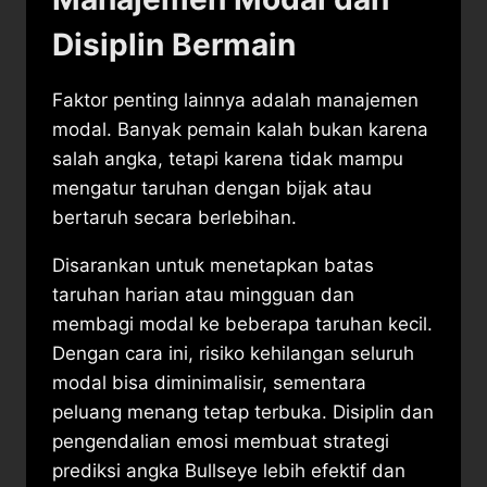
Disiplin Bermain
Faktor penting lainnya adalah manajemen
modal. Banyak pemain kalah bukan karena
salah angka, tetapi karena tidak mampu
mengatur taruhan dengan bijak atau
bertaruh secara berlebihan.
Disarankan untuk menetapkan batas
taruhan harian atau mingguan dan
membagi modal ke beberapa taruhan kecil.
Dengan cara ini, risiko kehilangan seluruh
modal bisa diminimalisir, sementara
peluang menang tetap terbuka. Disiplin dan
pengendalian emosi membuat strategi
prediksi angka Bullseye lebih efektif dan