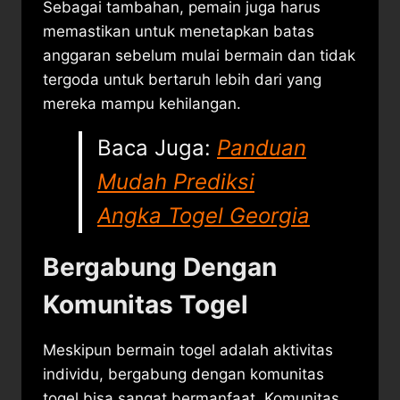
Sebagai tambahan, pemain juga harus
memastikan untuk menetapkan batas
anggaran sebelum mulai bermain dan tidak
tergoda untuk bertaruh lebih dari yang
mereka mampu kehilangan.
Baca Juga:
Panduan
Mudah Prediksi
Angka Togel Georgia
Bergabung Dengan
Komunitas Togel
Meskipun bermain togel adalah aktivitas
individu, bergabung dengan komunitas
togel bisa sangat bermanfaat. Komunitas