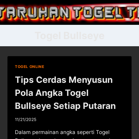
Skip
to
content
Togel Bullseye
TOGEL ONLINE
Tips Cerdas Menyusun
Pola Angka Togel
Bullseye Setiap Putaran
11/21/2025
Dalam permainan angka seperti Togel