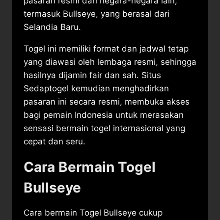
pasaran resmi dari negara-negara lain,
termasuk Bullseye, yang berasal dari
Selandia Baru.
Togel ini memiliki format dan jadwal tetap
yang diawasi oleh lembaga resmi, sehingga
hasilnya dijamin fair dan sah. Situs
Sedaptogel kemudian menghadirkan
pasaran ini secara resmi, membuka akses
bagi pemain Indonesia untuk merasakan
sensasi bermain togel internasional yang
cepat dan seru.
Cara Bermain Togel
Bullseye
Cara bermain Togel Bullseye cukup