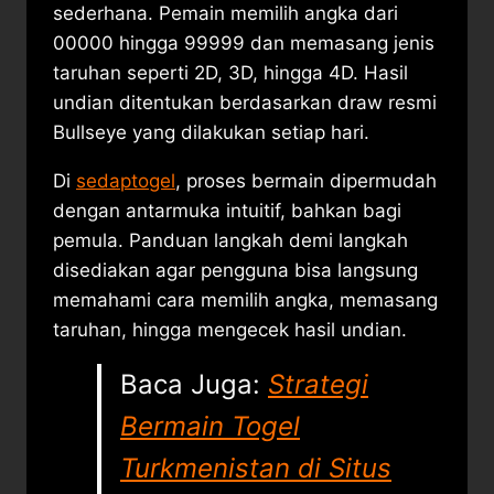
sederhana. Pemain memilih angka dari
00000 hingga 99999 dan memasang jenis
taruhan seperti 2D, 3D, hingga 4D. Hasil
undian ditentukan berdasarkan draw resmi
Bullseye yang dilakukan setiap hari.
Di
sedaptogel
, proses bermain dipermudah
dengan antarmuka intuitif, bahkan bagi
pemula. Panduan langkah demi langkah
disediakan agar pengguna bisa langsung
memahami cara memilih angka, memasang
taruhan, hingga mengecek hasil undian.
Baca Juga:
Strategi
Bermain Togel
Turkmenistan di Situs