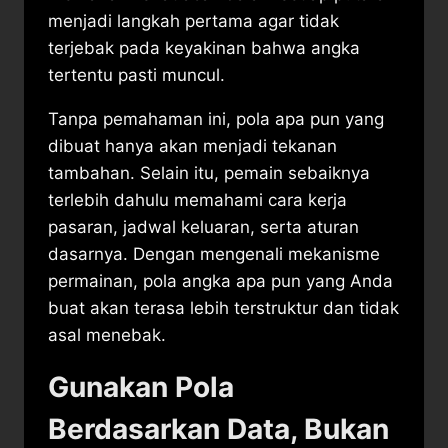
menjadi langkah pertama agar tidak
terjebak pada keyakinan bahwa angka
tertentu pasti muncul.
Tanpa pemahaman ini, pola apa pun yang
dibuat hanya akan menjadi tekanan
tambahan. Selain itu, pemain sebaiknya
terlebih dahulu memahami cara kerja
pasaran, jadwal keluaran, serta aturan
dasarnya. Dengan mengenali mekanisme
permainan, pola angka apa pun yang Anda
buat akan terasa lebih terstruktur dan tidak
asal menebak.
Gunakan Pola
Berdasarkan Data, Bukan