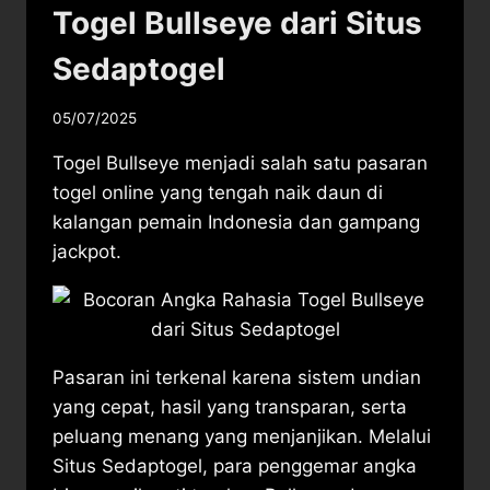
Togel Bullseye dari Situs
Sedaptogel
05/07/2025
Togel Bullseye menjadi salah satu pasaran
togel online yang tengah naik daun di
kalangan pemain Indonesia dan gampang
jackpot.
Pasaran ini terkenal karena sistem undian
yang cepat, hasil yang transparan, serta
peluang menang yang menjanjikan. Melalui
Situs Sedaptogel, para penggemar angka