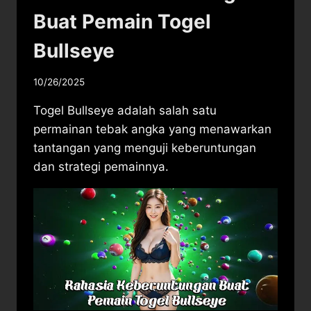
Buat Pemain Togel
Bullseye
10/26/2025
Togel Bullseye adalah salah satu
permainan tebak angka yang menawarkan
tantangan yang menguji keberuntungan
dan strategi pemainnya.