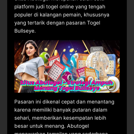
platform judi togel online yang tengah
populer di kalangan pemain, khususnya
yang tertarik dengan pasaran Togel
Bullseye.
Pasaran ini dikenal cepat dan menantang
karena memiliki banyak putaran dalam
sehari, memberikan kesempatan lebih
besar untuk menang. Abutogel