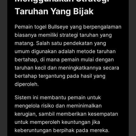
Taruhan Yang Bijak
Pemain togel Bullseye yang berpengalaman
biasanya memiliki strategi taruhan yang
matang. Salah satu pendekatan yang
umum digunakan adalah metode taruhan
bertahap, di mana pemain mulai dengan
taruhan kecil dan meningkatkannya secara
bertahap tergantung pada hasil yang
diperoleh.
Sistem ini membantu pemain untuk
mengelola risiko dan meminimalkan
kerugian, sambil memberikan kesempatan
untuk memperoleh keuntungan jika
keberuntungan berpihak pada mereka.