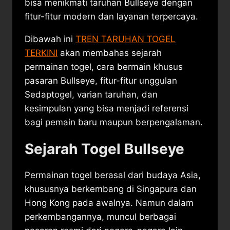
bisa menikmati taruhan Bullseye dengan
fitur-fitur modern dan layanan terpercaya.
Dibawah ini
TREN TARUHAN TOGEL
TERKINI
akan membahas sejarah
permainan togel, cara bermain khusus
pasaran Bullseye, fitur-fitur unggulan
Sedaptogel, varian taruhan, dan
kesimpulan yang bisa menjadi referensi
bagi pemain baru maupun berpengalaman.
Sejarah Togel Bullseye
Permainan togel berasal dari budaya Asia,
khususnya berkembang di Singapura dan
Hong Kong pada awalnya. Namun dalam
perkembangannya, muncul berbagai