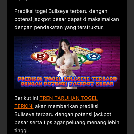
Prediksi togel Bullseye terbaru dengan
potensi jackpot besar dapat dimaksimalkan
dengan pendekatan yang terstruktur.
Berikut ini
TREN TARUHAN TOGEL
TERKINI
akan memberikan prediksi
Bullseye terbaru dengan potensi jackpot
besar serta tips agar peluang menang lebih
tinggi.