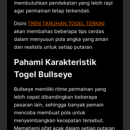
membutuhkan pendekatan yang lebih rapi
agar permainan tetap terkendali.
Disini
TREN TARUHAN TOGEL TERKINI
akan membahas beberapa tips cerdas
dalam menyusun pola angka yang aman
dan realistis untuk setiap putaran.
Pahami Karakteristik
Togel Bullseye
Bullseye memiliki ritme permainan yang
lebih cepat dibandingkan beberapa
pasaran lain, sehingga banyak pemain
mencoba membuat pola untuk
menyeimbangkan kecepatan tersebut.
Memahami sifat acak dalam setiap putaran